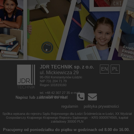
JDR TECHNIK sp. z o.o.
EN
PL
ul. Mickiewicza 29
95-050 Konstantynów Łódzki
NIP 731 204 71 79
Regon 101819160
tel. +48 42 307 27 35 e-mail:
biuro@jdrtechnik.pl
Napisz lub zadzwoń do nas:
regulamin
polityka prywatności
Spółka wpisana do rejestru Sądu Rejonowego dla Łodzi Śródmieścia w Łodzi, XX Wydział
Gospodarczy Krajowego Krajowego Rejestru Sądowego - KRS 0000974565,
kapitał
zakładowy 30000 PLN
Pracujemy od poniedziałku do piątku w godzinach od 8.00 do 16.00.