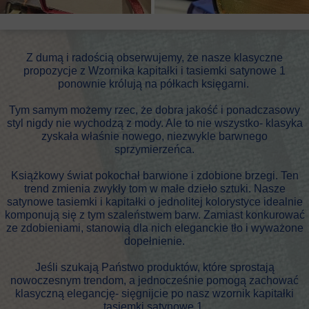
Z dumą i radością obserwujemy, że nasze klasyczne
propozycje z Wzornika kapitałki i tasiemki satynowe 1
ponownie królują na półkach księgarni.
Tym samym możemy rzec, że dobra jakość i ponadczasowy
styl nigdy nie wychodzą z mody. Ale to nie wszystko- klasyka
zyskała właśnie nowego, niezwykle barwnego
sprzymierzeńca.
Książkowy świat pokochał barwione i zdobione brzegi. Ten
trend zmienia zwykły tom w małe dzieło sztuki. Nasze
satynowe tasiemki i kapitałki o jednolitej kolorystyce idealnie
komponują się z tym szaleństwem barw. Zamiast konkurować
ze zdobieniami, stanowią dla nich eleganckie tło i wyważone
dopełnienie.
Jeśli szukają Państwo produktów, które sprostają
nowoczesnym trendom, a jednocześnie pomogą zachować
klasyczną elegancję- sięgnijcie po nasz wzornik kapitałki
tasiemki satynowe 1.