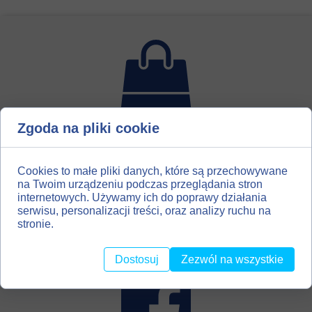
Zgoda na pliki cookie
Dla miłośników introligatorstwa, hobbystów, amatorów
scrapbooking`u, utworzyliśmy drugi kanał dystrybucji
naszych materiałów. Zapraszamy Państwa do naszego
Cookies to małe pliki danych, które są przechowywane
sklepu z materiałami introligatorskimi
na Twoim urządzeniu podczas przeglądania stron
internetowych. Używamy ich do poprawy działania
BOOKBINDINGMATERIALS.EU
serwisu, personalizacji treści, oraz analizy ruchu na
stronie.
Dostosuj
Zezwól na wszystkie