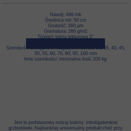
Nawój: 486 mb
Średnica roli: 50 cm
Grubość: 360 µm
Gramatura: 280 g/m2
Trzpień: tuleja tekturowa 3"
Szerokości dostępne w magazynie: 20, 25, 30, 35, 40, 45,
50, 55, 60, 70, 80, 90, 100 mm
Inne szerokości: minimalna ilość 200 kg
350 g/m2
490 μm
Jest to podstawowy rodzaj bobiny introligatorskiej
grzbietówki. Najbardziej uniwersalny produkt choć przy