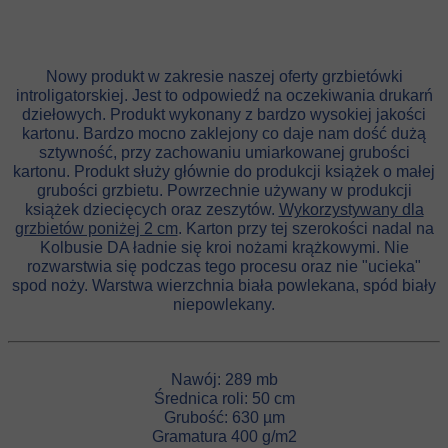
Nowy produkt w zakresie naszej oferty grzbietówki
introligatorskiej. Jest to odpowiedź na oczekiwania drukarń
dziełowych. Produkt wykonany z bardzo wysokiej jakości
kartonu. Bardzo mocno zaklejony co daje nam dość dużą
sztywność, przy zachowaniu umiarkowanej grubości
kartonu.
Produkt służy głównie do produkcji książek o małej
grubości grzbietu. Powrzechnie używany w produkcji
książek dziecięcych oraz zeszytów.
Wykorzystywany dla
grzbietów poniżej 2 cm
. Karton przy tej szerokości nadal na
Kolbusie DA ładnie się kroi nożami krążkowymi. Nie
rozwarstwia się podczas tego procesu oraz nie "ucieka"
spod noży. Warstwa wierzchnia biała powlekana, spód biały
niepowlekany.
Nawój: 289 mb
Średnica roli: 50 cm
Grubość: 630 µm
Gramatura 400 g/m2