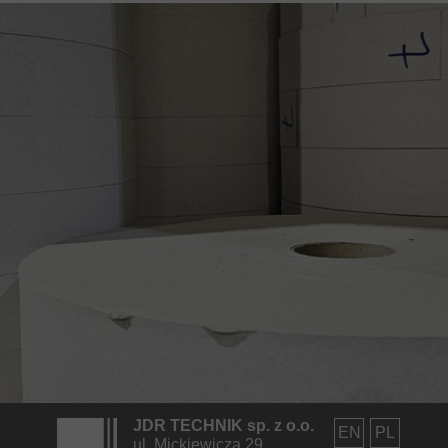
JDR TECHNIK sp. z o.o.
EN
PL
ul. Mickiewicza 29