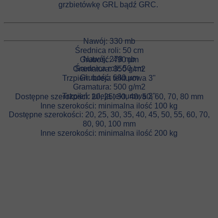
grzbietówkę GRL bądź GRC.
Nawój: 330 mb
Średnica roli: 50 cm
Nawój: 278 mb
Grubość: 490 µm
Średnica roli: 50 cm
Gramatura: 350 g/m2
Grubość: 680 µm
Trzpień: tuleja tekturowa 3"
Gramatura: 500 g/m2
Trzpień: tuleja tekturowa 3"
Dostępne szerokości: 20, 25, 30, 40, 50, 60, 70, 80 mm
Inne szerokości: minimalna ilość 100 kg
Dostępne szerokości: 20, 25, 30, 35, 40, 45, 50, 55, 60, 70,
80, 90, 100 mm
Inne szerokości: minimalna ilość 200 kg