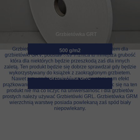
Grzbietówka GRT
Grzbietówka GRM
Grzbietówka GRV
Grzbietówka GRL
Grzbietówka GRM jest alternatywnym produktem dla
500 g/m2
grzbietówki GRV, podstawowa różnica to mniejsza grubość
680 μm
która dla niektórych będzie przeszkodą zaś dla innych
zaletą. Ten produkt będzie się dobrze sprawdzał gdy będzie
wykorzystywany do książek z zaokrąglonym grzbietem.
Grzbietówka GRC
Nawet przy grubościach 10 cm nie wystąpi nam efekt
prążkowania grzbietu po wyokrągleniu. Decydując się na ten
produkt nie ma co liczyć na uniwersalność i dla grzbietów
prostych należy używać Grzbietówki GRL. Grzbietówka GRM
wierzchnią warstwę posiada powlekaną zaś spód biały
niepowlekany.