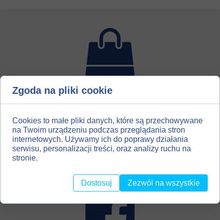
Zgoda na pliki cookie
Dla miłośników introligatorstwa, hobbystów, amatorów
scrapbooking`u, utworzyliśmy drugi kanał dystrybucji
naszych materiałów. Zapraszamy Państwa do naszego
Cookies to małe pliki danych, które są przechowywane
sklepu z materiałami introligatorskimi
na Twoim urządzeniu podczas przeglądania stron
internetowych. Używamy ich do poprawy działania
BOOKBINDINGMATERIALS.EU
serwisu, personalizacji treści, oraz analizy ruchu na
stronie.
Dostosuj
Zezwól na wszystkie