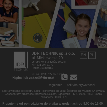
JDR TECHNIK sp. z o.o.
EN
PL
ul. Mickiewicza 29
95-050 Konstantynów Łódzki
NIP 731 204 71 79
Regon 101819160
tel. +48 42 307 27 35 e-mail:
biuro@jdrtechnik.pl
Napisz lub zadzwoń do nas:
regulamin
polityka prywatności
Spółka wpisana do rejestru Sądu Rejonowego dla Łodzi Śródmieścia w Łodzi, XX Wydział
Gospodarczy Krajowego Krajowego Rejestru Sądowego - KRS 0000974565,
kapitał
zakładowy 30000 PLN
Pracujemy od poniedziałku do piątku w godzinach od 8.00 do 16.00.