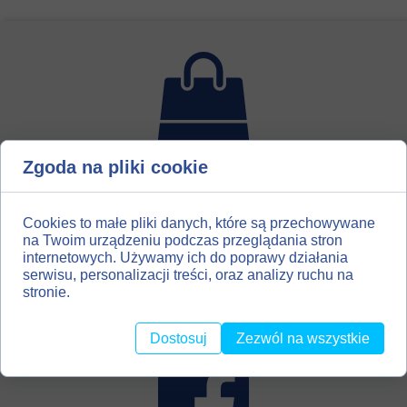
Zgoda na pliki cookie
Dla miłośników introligatorstwa, hobbystów, amatorów
scrapbooking`u, utworzyliśmy drugi kanał dystrybucji
naszych materiałów. Zapraszamy Państwa do naszego
Cookies to małe pliki danych, które są przechowywane
sklepu z materiałami introligatorskimi
na Twoim urządzeniu podczas przeglądania stron
internetowych. Używamy ich do poprawy działania
BOOKBINDINGMATERIALS.EU
serwisu, personalizacji treści, oraz analizy ruchu na
stronie.
Dostosuj
Zezwól na wszystkie