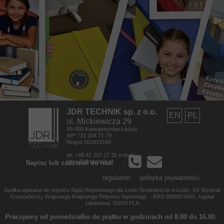
JDR TECHNIK sp. z o.o.
EN
PL
ul. Mickiewicza 29
95-050 Konstantynów Łódzki
NIP 731 204 71 79
Regon 101819160
tel. +48 42 307 27 35 e-mail:
biuro@jdrtechnik.pl
Napisz lub zadzwoń do nas:
regulamin
polityka prywatności
Spółka wpisana do rejestru Sądu Rejonowego dla Łodzi Śródmieścia w Łodzi, XX Wydział
Gospodarczy Krajowego Krajowego Rejestru Sądowego - KRS 0000974565,
kapitał
zakładowy 30000 PLN
Pracujemy od poniedziałku do piątku w godzinach od 8.00 do 16.00.