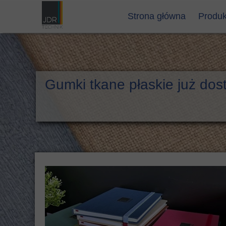
Strona główna
Produk
płótna
płótna
oklei
Gumki tkane płaskie już dos
oklei
korek 
flok i
kapita
tasiem
gumki
papie
grzbi