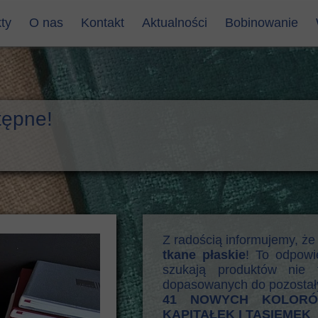
ty
O nas
Kontakt
Aktualności
Bobinowanie
 introligatorskie - Wikitex
Dane adresowe
 introligatorskie - Balatex
Formularz kontaktowy
ny introligatorskie pcv, winylowe
tępne!
ny papierowe
introligatorski
ntroligatorski
łki introligatorskie
ki introligatorskie
Z radością informujemy, że
tkane płaskie
! To odpowi
 notatnikowe, kalendarzowe
szukają produktów nie t
dopasowanych do pozostał
r krepowany, merla, papier
41 NOWYCH KOLORÓ
etówka
KAPITAŁEK I TASIEMEK