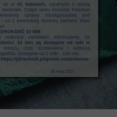
ne aż w
41 kolorach
, zgodnych z naszą
 i tasiemek. Dzięki temu możecie Państwo
lementy oprawy introligatorskiej pod
 – co z pewnością docenią zarówno Wasi
wi.
SZEROKOŚĆ 10 MM
 realizacji zamówień informujemy, że
rokości 10 mm są dostępne od ręki w
 krótszy czas oczekiwania i większą
rojektów. Dostępne od 1 rolki - 100 mb.
e
https://jdrtechnik.pl/gumki-notatnikowe-
26 maja 2025