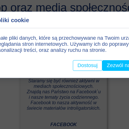
op oraz media społecznoś
liki cookie
ałe pliki danych, które są przechowywane na Twoim ur
glądania stron internetowych. Używamy ich do poprawy 
onalizacji treści, oraz analizy ruchu na stronie.
Dostosuj
Zezwól n
Staramy się być również aktywni w
mediach społecznościowych.
Znajdą nas Państwo na Facebook`u
i nasze tematy życia codziennego.
Facebook to nasza aktywność w
świecie materiałów introligatorskich.
FACEBOOK