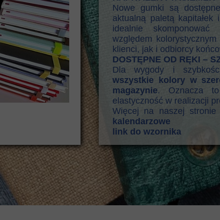
Nowe gumki są dostęp
aktualną paletą kapitałek
idealnie skomponować e
względem kolorystycznym
klienci, jak i odbiorcy końco
DOSTĘPNE OD RĘKI – 
Dla wygody i szybkości
wszystkie kolory w sze
magazynie
. Oznacza to
elastyczność w realizacji p
Więcej na naszej stroni
kalendarzowe
link do wzornika