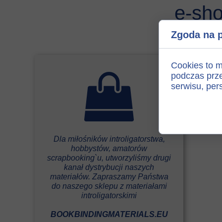
e-sh
Zgoda na p
Cookies to m
podczas prze
serwisu, pers
Dla miłośników introligatorstwa,
hobbystów, amatorów
scrapbooking`u, utworzyliśmy drugi
kanał dystrybucji naszych
materiałów. Zapraszamy Państwa
do naszego sklepu z materiałami
introligatorskimi
BOOKBINDINGMATERIALS.EU