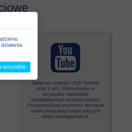
ciowe
ządzeniu
działania
a wszystkie
Świat się zmienia i JDR Technik
wraz z nim. Słowo pisane w
przypadku materiałów
introligatorskich niewiele wyraża.
Postanowiliśmy uruchomić ten kanał
celem prezentacji wideo naszych
oklein introligatorskich.