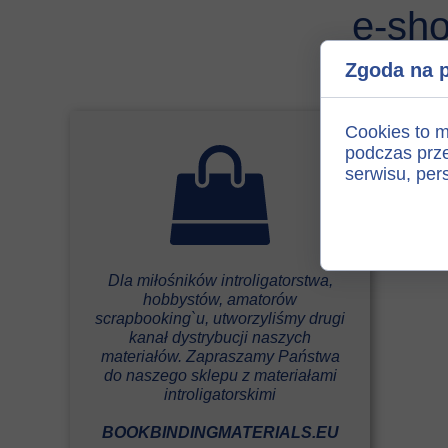
e-sh
Zgoda na p
Cookies to m
podczas prze
serwisu, pers
Dla miłośników introligatorstwa,
hobbystów, amatorów
scrapbooking`u, utworzyliśmy drugi
kanał dystrybucji naszych
materiałów. Zapraszamy Państwa
do naszego sklepu z materiałami
introligatorskimi
BOOKBINDINGMATERIALS.EU