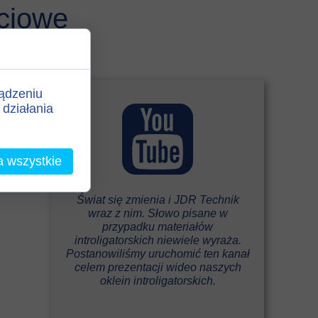
ciowe
ządzeniu
działania
a wszystkie
Świat się zmienia i JDR Technik
wraz z nim. Słowo pisane w
przypadku materiałów
introligatorskich niewiele wyraża.
Postanowiliśmy uruchomić ten kanał
celem prezentacji wideo naszych
oklein introligatorskich.