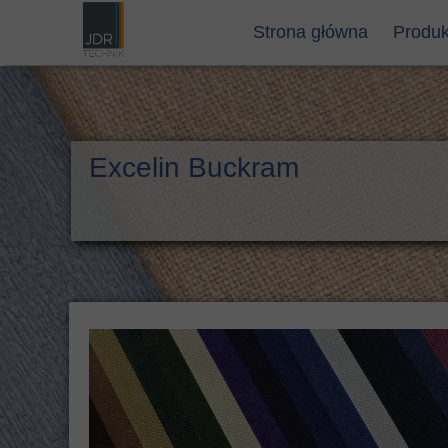
Strona główna
Produk
płótna
płótna
oklei
Excelin Buckram
oklei
korek 
flok i
kapita
tasiem
gumki
papie
grzbi