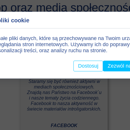
op oraz media społecznoś
liki cookie
ałe pliki danych, które są przechowywane na Twoim ur
glądania stron internetowych. Używamy ich do poprawy 
onalizacji treści, oraz analizy ruchu na stronie.
Dostosuj
Zezwól n
Staramy się być również aktywni w
mediach społecznościowych.
Znajdą nas Państwo na Facebook`u
i nasze tematy życia codziennego.
Facebook to nasza aktywność w
świecie materiałów introligatorskich.
FACEBOOK