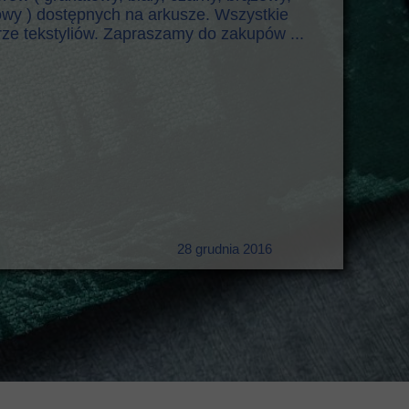
dowy ) dostępnych na arkusze. Wszystkie
rze tekstyliów. Zapraszamy do zakupów ...
28 grudnia 2016