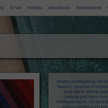
ty
O nas
Kontakt
Aktualności
Bobinowanie
 introligatorskie - Wikitex
Dane adresowe
 introligatorskie - Balatex
Formularz kontaktowy
ny introligatorskie pcv, winylowe
ny papierowe
introligatorski
ntroligatorski
łki introligatorskie
ki introligatorskie
Drodzy introligatorzy chci
laurach i jeszcze w ostat
 notatnikowe, kalendarzowe
swej oferty okleiny 
materiał jest Wam znan
r krepowany, merla, papier
introligatorskich. Na począ
etówka
najpopularniejszych kolo