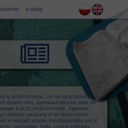
Wzorniki
e-sklep
eliśmy poinformować, że nie spoczęliśmy na
nich dniach roku, wprowadzamy na stałe do
papierowe EXCELIN BUCKRAM. Zapewne
y i również uważany w tej klasie oklein
tek w naszym sklepie introligatorskim jest 8
rów ( granatowy, biały, czarny, brązowy,