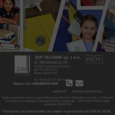
JDR TECHNIK sp. z o.o.
EN
PL
ul. Mickiewicza 29
95-050 Konstantynów Łódzki
NIP 731 204 71 79
Regon 101819160
tel. +48 42 307 27 35 e-mail:
biuro@jdrtechnik.pl
Napisz lub zadzwoń do nas:
regulamin
polityka prywatności
Spółka wpisana do rejestru Sądu Rejonowego dla Łodzi Śródmieścia w Łodzi, XX Wydział
Gospodarczy Krajowego Krajowego Rejestru Sądowego - KRS 0000974565,
kapitał
zakładowy 30000 PLN
Pracujemy od poniedziałku do piątku w godzinach od 8.00 do 16.00.