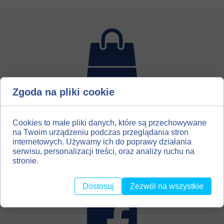
Zgoda na pliki cookie
Dla miłośników introligatorstwa, hobbystów, amatorów
scrapbooking`u, utworzyliśmy drugi kanał dystrybucji
naszych materiałów. Zapraszamy Państwa do naszego
Cookies to małe pliki danych, które są przechowywane
sklepu z materiałami introligatorskimi
na Twoim urządzeniu podczas przeglądania stron
internetowych. Używamy ich do poprawy działania
BOOKBINDINGMATERIALS.EU
serwisu, personalizacji treści, oraz analizy ruchu na
stronie.
Dostosuj
Zezwól na wszystkie